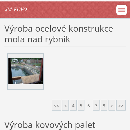
JM-KOVO
Výroba ocelové konstrukce
mola nad rybník
<<
<
4
5
6
7
8
>
>>
Výroba kovových palet