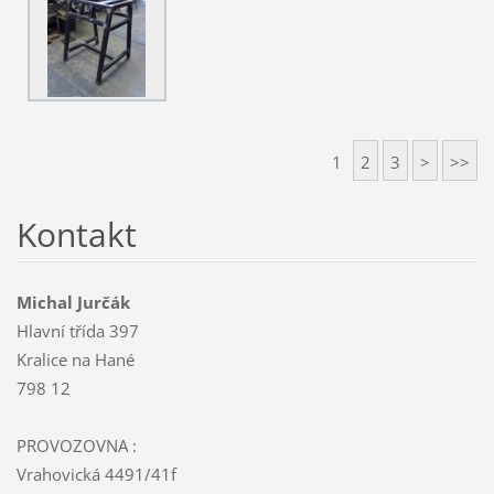
1
2
3
>
>>
Kontakt
Michal Jurčák
Hlavní třída 397
Kralice na Hané
798 12
PROVOZOVNA :
Vrahovická 4491/41f