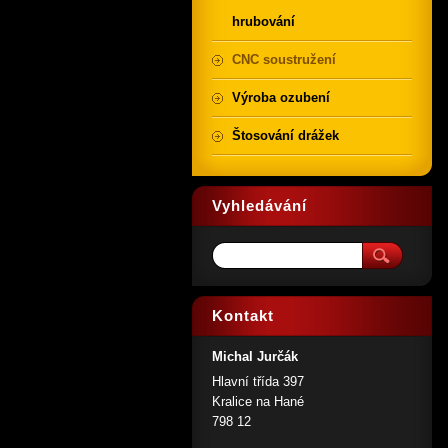
hrubování
CNC soustružení
Výroba ozubení
Štosování drážek
Vyhledávání
Kontakt
Michal Jurčák
Hlavní třída 397
Kralice na Hané
798 12