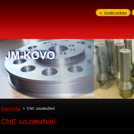
Úvodní stránka
Kovovýroba
>
CNC soustružení
CNC soustružení