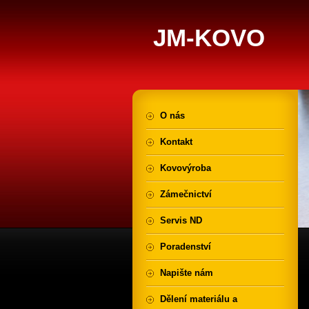
JM-KOVO
O nás
Kontakt
Kovovýroba
Zámečnictví
Servis ND
Poradenství
Napište nám
Dělení materiálu a