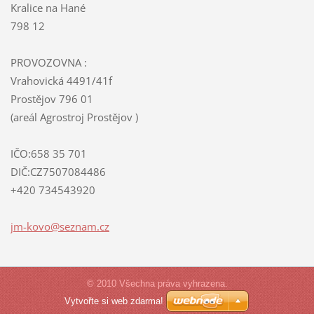
Kralice na Hané
798 12
PROVOZOVNA :
Vrahovická 4491/41f
Prostějov 796 01
(areál Agrostroj Prostějov )
IČO:658 35 701
DIČ:CZ7507084486
+420 734543920
jm-kovo@
seznam.c
z
© 2010 Všechna práva vyhrazena.
Vytvořte si web zdarma!