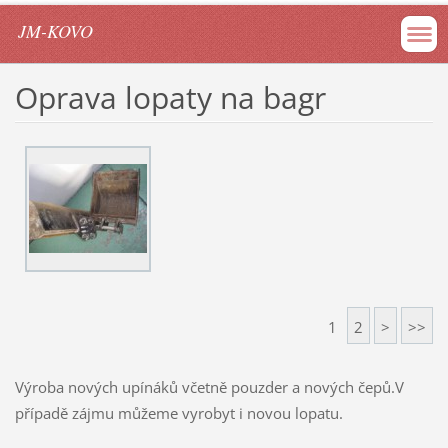
JM-KOVO
Oprava lopaty na bagr
1
2
>
>>
Výroba nových upínáků včetně pouzder a nových čepů.V
případě zájmu můžeme vyrobyt i novou lopatu.