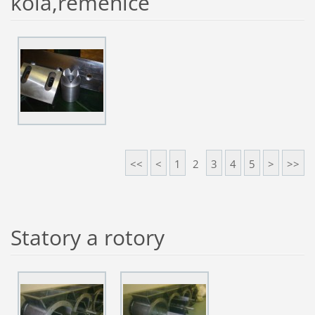
kola,řemenice
<<
<
1
2
3
4
5
>
>>
Statory a rotory