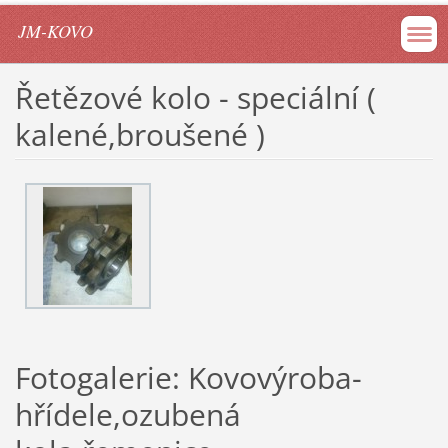
JM-KOVO
Řetězové kolo - speciální (
kalené,broušené )
Fotogalerie: Kovovýroba-
hřídele,ozubená