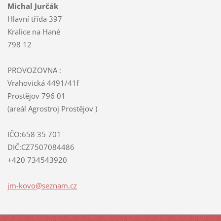
Michal Jurčák
Hlavní třída 397
Kralice na Hané
798 12
PROVOZOVNA :
Vrahovická 4491/41f
Prostějov 796 01
(areál Agrostroj Prostějov )
IČO:658 35 701
DIČ:CZ7507084486
+420 734543920
jm-kovo@
seznam.c
z